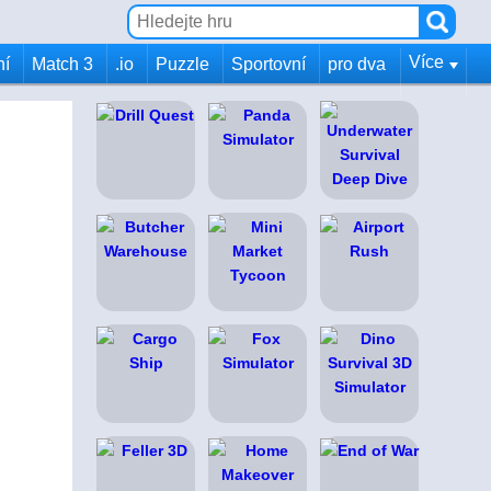
Více
ní
Match 3
.io
Puzzle
Sportovní
pro dva