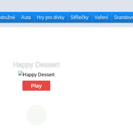
odružné
Auta
Hry pro dívky
Střílečky
Vaření
Srandov
Happy Dessert
Play