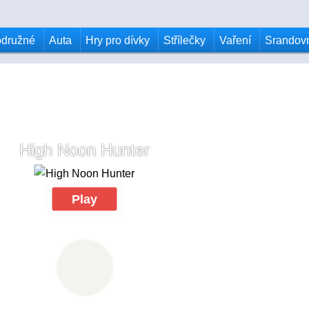
odružné
Auta
Hry pro dívky
Střílečky
Vaření
Srandov
High Noon Hunter
Play