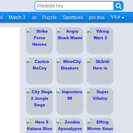
Více
ní
Match 3
.io
Puzzle
Sportovní
pro dva