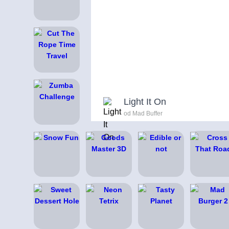
Light It On
od Mad Buffer