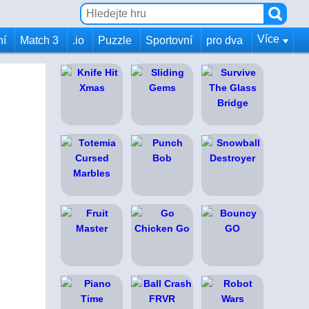
Více
ní
Match 3
.io
Puzzle
Sportovní
pro dva