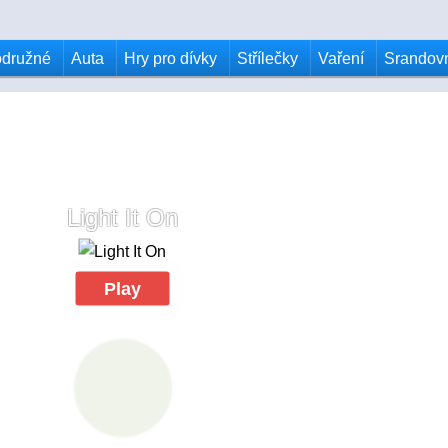
odružné
Auta
Hry pro dívky
Střílečky
Vaření
Srandov
Light It On
Play