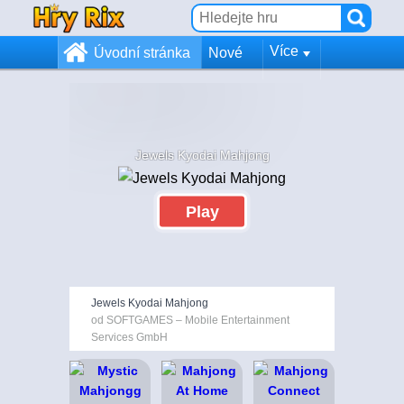
Více
Úvodní stránka
Nové
Jewels Kyodai Mahjong
Play
Jewels Kyodai Mahjong
od SOFTGAMES – Mobile Entertainment
Services GmbH