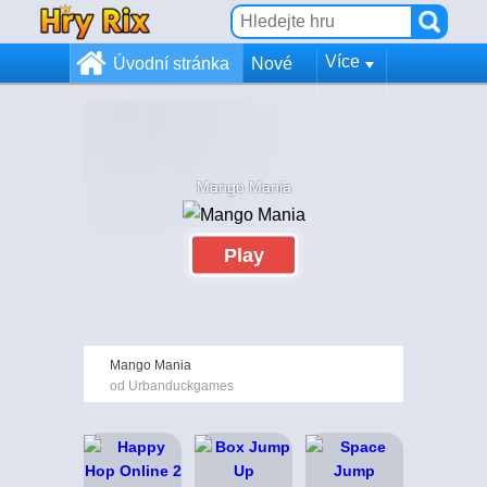
Více
Úvodní stránka
Nové
Mango Mania
Play
Mango Mania
od Urbanduckgames