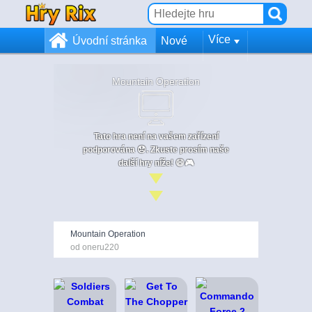
Více
Úvodní stránka
Nové
Mountain Operation
Tato hra není na vašem zařízení
podporována 😞. Zkuste prosím naše
další hry níže! 😄🎮
Mountain Operation
od oneru220