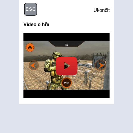
ESC
Ukončit
Video o hře