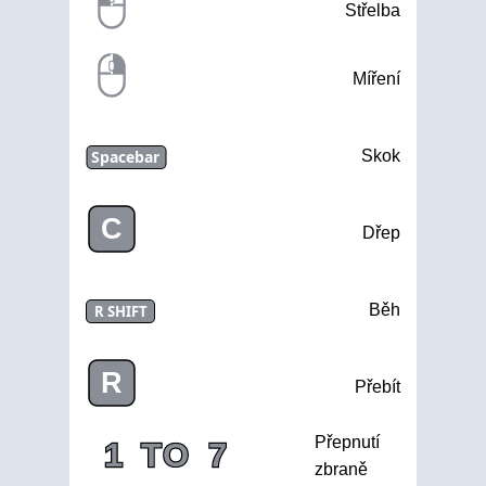
Střelba
Míření
Spacebar
Skok
C
Dřep
Běh
R SHIFT
R
Přebít
Přepnutí
1
TO
7
zbraně