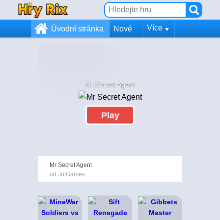
Více
Úvodní stránka
Nové
Mr Secret Agent
Play
Mr Secret Agent
od JulGames