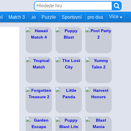
Více
ní
Match 3
.io
Puzzle
Sportovní
pro dva