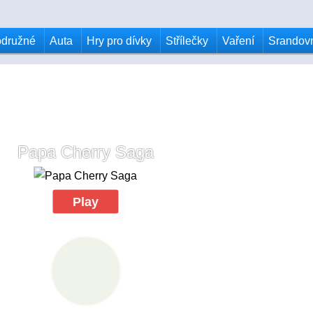
odružné
Auta
Hry pro dívky
Střílečky
Vaření
Srandov
Papa Cherry Saga
Play