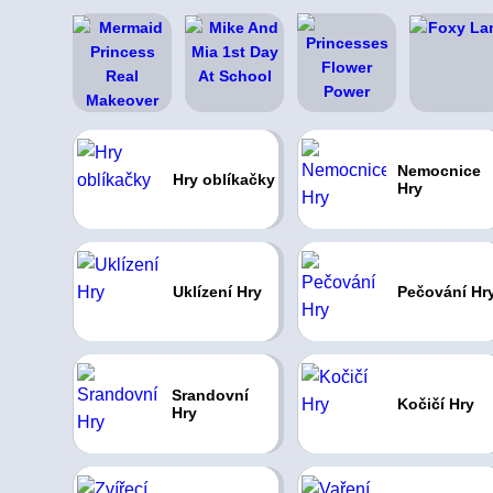
Nemocnice
Hry oblíkačky
Hry
Uklízení Hry
Pečování Hr
Srandovní
Kočičí Hry
Hry