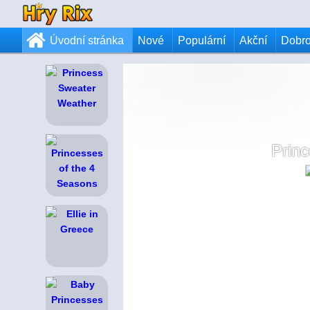
Úvodní stránka
Nové
Populární
Akční
Dobr
Princ