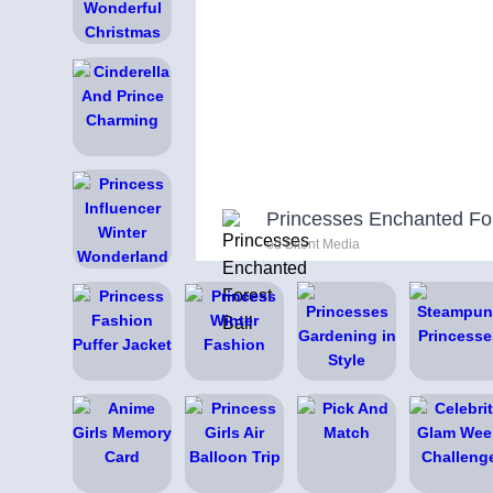
Princesses Enchanted For
od Bitent Media