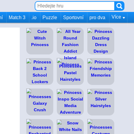
Více
ní
Match 3
.io
Puzzle
Sportovní
pro dva