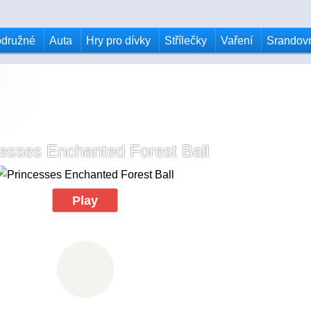
odružné
Auta
Hry pro dívky
Střílečky
Vaření
Srandov
esses Enchanted Forest Ball
Play