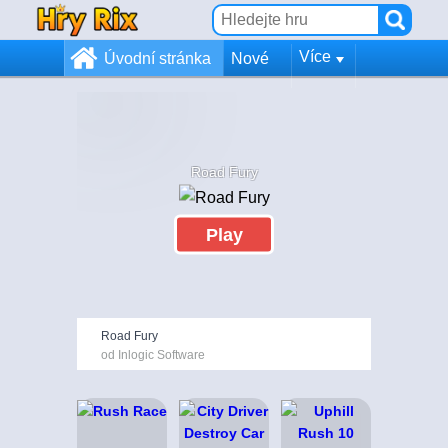
Více
Úvodní stránka
Nové
Road Fury
Play
Road Fury
od Inlogic Software