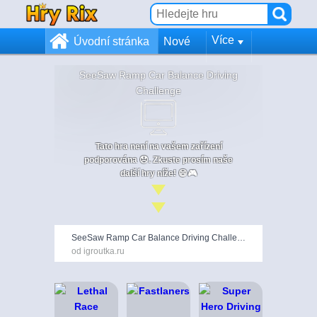
Více
Úvodní stránka
Nové
SeeSaw Ramp Car Balance Driving
Challenge
Tato hra není na vašem zařízení
podporována 😞. Zkuste prosím naše
další hry níže! 😄🎮
SeeSaw Ramp Car Balance Driving Challenge
od igroutka.ru