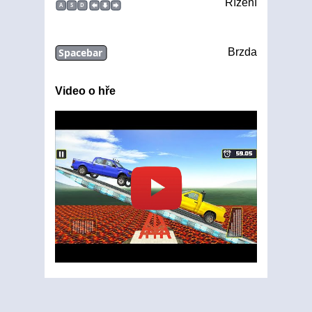
Řízení
A
S
D
Spacebar
Brzda
Video o hře