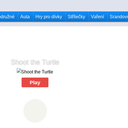
odružné
Auta
Hry pro dívky
Střílečky
Vaření
Srandov
Shoot the Turtle
Play