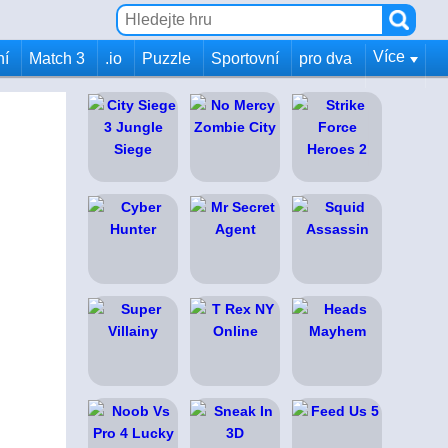
Více
ní
Match 3
.io
Puzzle
Sportovní
pro dva