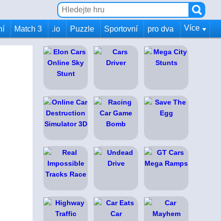
Více
ní
Match 3
.io
Puzzle
Sportovní
pro dva