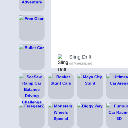
Sling Drift
od Vseigru.net