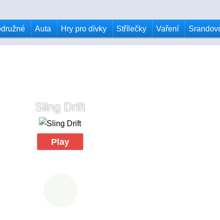
odružné
Auta
Hry pro dívky
Střílečky
Vaření
Srandov
Sling Drift
Play