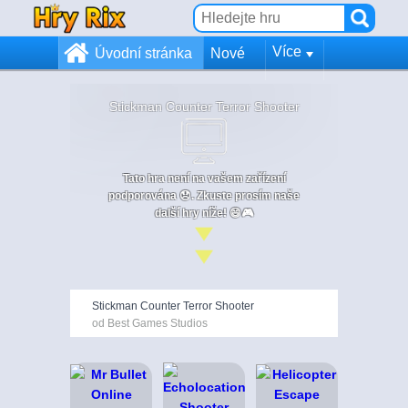
Více
Úvodní stránka
Nové
Stickman Counter Terror Shooter
Tato hra není na vašem zařízení
podporována 😞. Zkuste prosím naše
další hry níže! 😄🎮
Stickman Counter Terror Shooter
od Best Games Studios