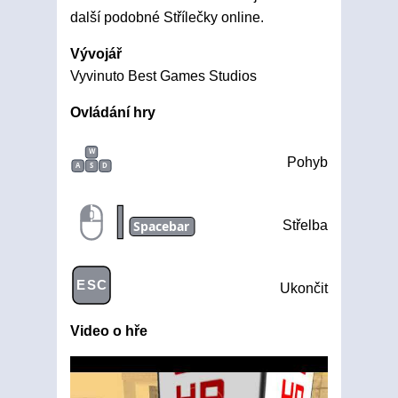
další podobné Střílečky online.
Vývojář
Vyvinuto Best Games Studios
Ovládání hry
W
Pohyb
A
S
D
|
Spacebar
Střelba
ESC
Ukončit
Video o hře