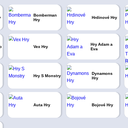
Bomberman
y
Hrdinové Hry
Hry
Hry Adam a
b
Vex Hry
Eva
Dynamons
Hry S Monstry
Hry
Auta Hry
Bojové Hry