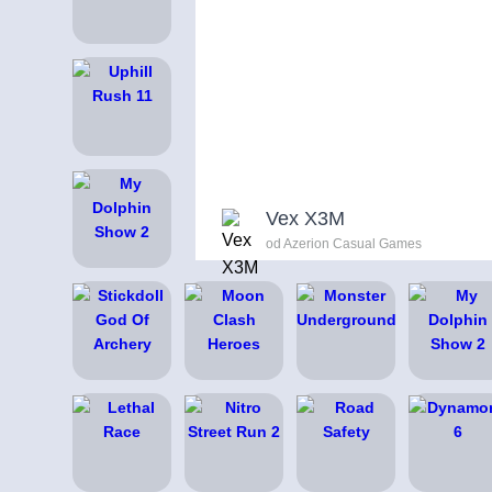
Vex X3M
od Azerion Casual Games