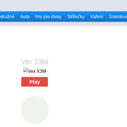
odružné
Auta
Hry pro dívky
Střílečky
Vaření
Srandov
Vex X3M
Play