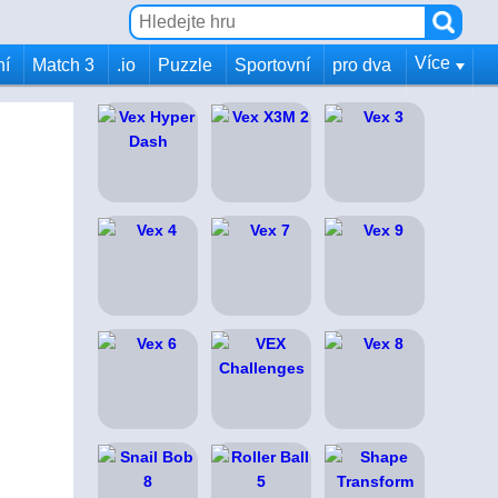
Více
ní
Match 3
.io
Puzzle
Sportovní
pro dva