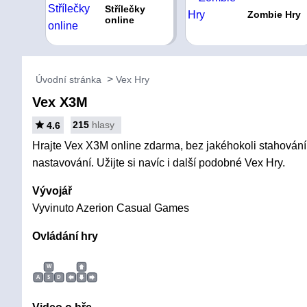
Střílečky
Zombie Hry
online
Úvodní stránka
Vex Hry
Vex X3M
215
hlasy
4.6
Hrajte Vex X3M online zdarma, bez jakéhokoli stahování, 
nastavování. Užijte si navíc i další podobné Vex Hry.
Vývojář
Vyvinuto Azerion Casual Games
Ovládání hry
W
A
S
D