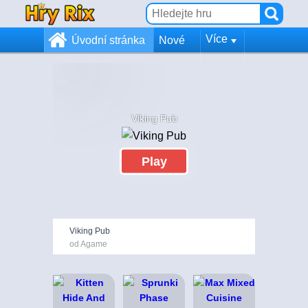
Více
Úvodní stránka
Nové
Viking Pub
Play
Viking Pub
od Agame