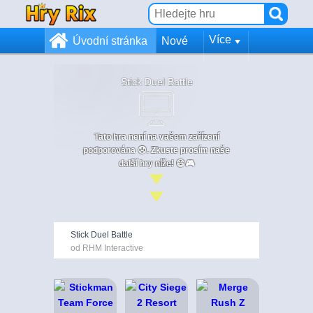
Více
Úvodní stránka
Nové
Stick Duel Battle
Tato hra není na vašem zařízení
podporována 😞. Zkuste prosím naše
další hry níže! 😄🎮
Stick Duel Battle
od RHM Interactive