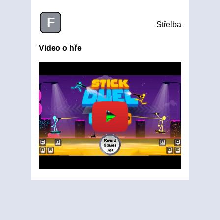
F
Střelba
Video o hře