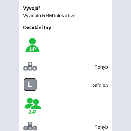
Vývojář
Vyvinuto RHM Interactive
Ovládání hry
1-P
Pohyb
L
Střelba
2-P
W
Pohyb
A
S
D