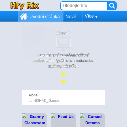
Více
Úvodní stránka
Nové
Alone II
Tato hra není na vašem zařízení
podporována 😞. Zkuste prosím naše
další hry níže! 😄🎮
Alone II
od NISHAD_Games