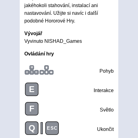
jakéhokoli stahování, instalací ani
nastavování. Užijte si navíc i další
podobné Hororové Hry.
Vývojář
Vyvinuto NISHAD_Games
Ovládání hry
W
Pohyb
A
S
D
E
Interakce
F
Světlo
|
Q
ESC
Ukončit