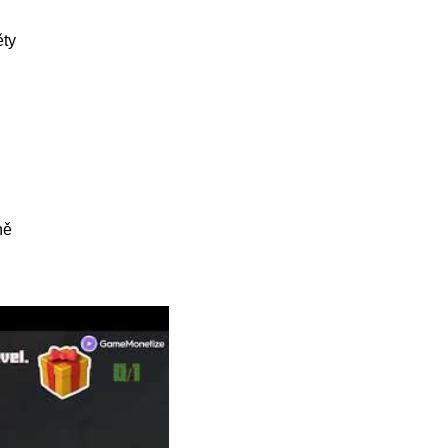
ěty
ně