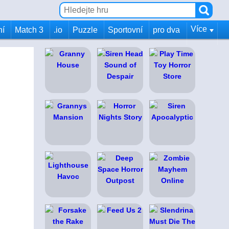
Více
ní
Match 3
.io
Puzzle
Sportovní
pro dva