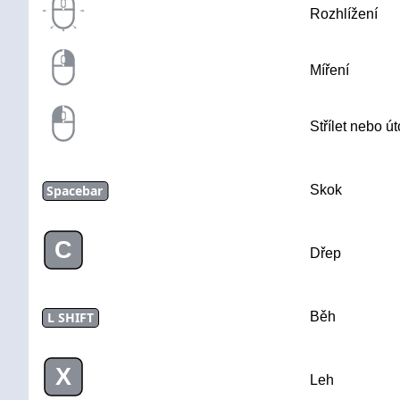
Rozhlížení
Míření
Střílet nebo út
Spacebar
Skok
C
Dřep
L SHIFT
Běh
X
Leh