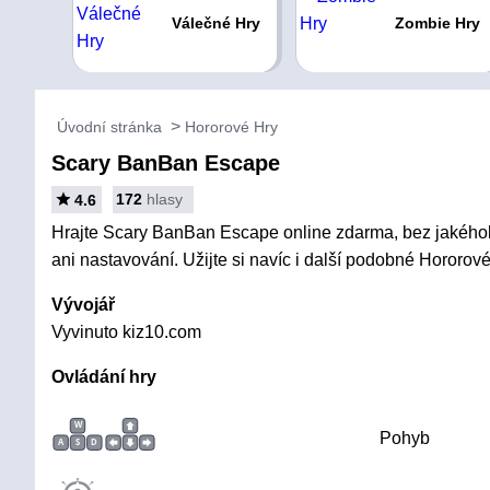
Válečné Hry
Zombie Hry
Úvodní stránka
Hororové Hry
Scary BanBan Escape
172
hlasy
4.6
Hrajte Scary BanBan Escape online zdarma, bez jakéhoko
ani nastavování. Užijte si navíc i další podobné Hororové
Vývojář
Vyvinuto kiz10.com
Ovládání hry
W
Pohyb
A
S
D