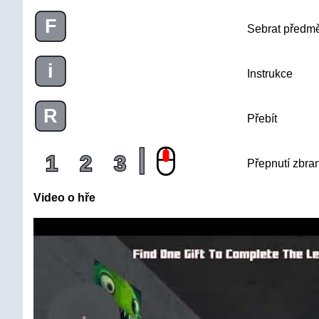
F
Sebrat předm
i
Instrukce
R
Přebít
|
1
2
3
Přepnutí zbra
Video o hře