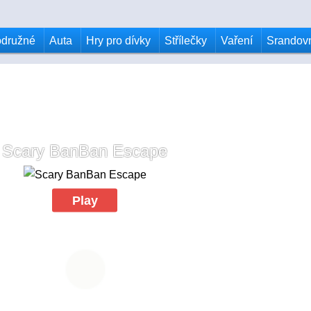
odružné
Auta
Hry pro dívky
Střílečky
Vaření
Srandov
Scary BanBan Escape
Play