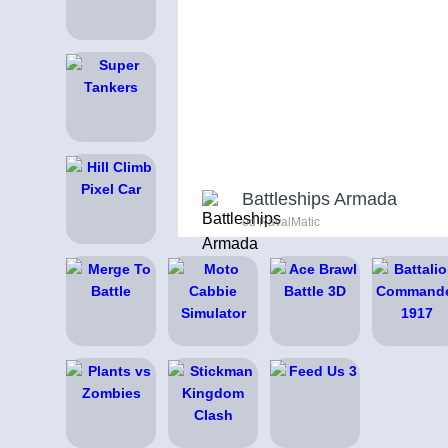
Battleships Armada
od RavalMatic