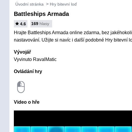
Úvodní stránka
Hry bitevní loď
Battleships Armada
169
hlasy
4.6
Hrajte Battleships Armada online zdarma, bez jakéhokoli 
nastavování. Užijte si navíc i další podobné Hry bitevní l
Vývojář
Vyvinuto RavalMatic
Ovládání hry
Video o hře