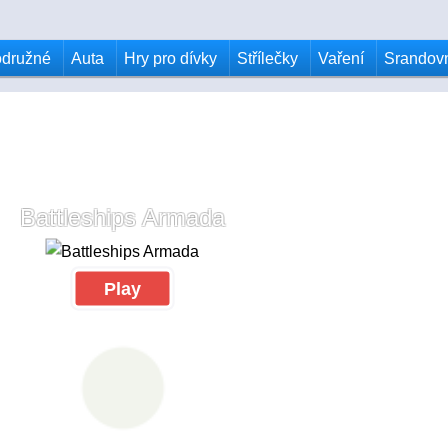
odružné
Auta
Hry pro dívky
Střílečky
Vaření
Srandov
Battleships Armada
Play