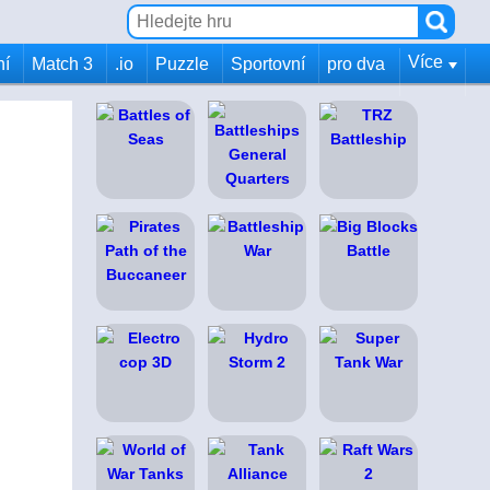
Více
ní
Match 3
.io
Puzzle
Sportovní
pro dva