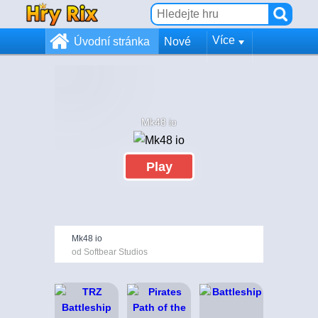
Více
Úvodní stránka
Nové
Mk48 io
Play
Mk48 io
od Softbear Studios