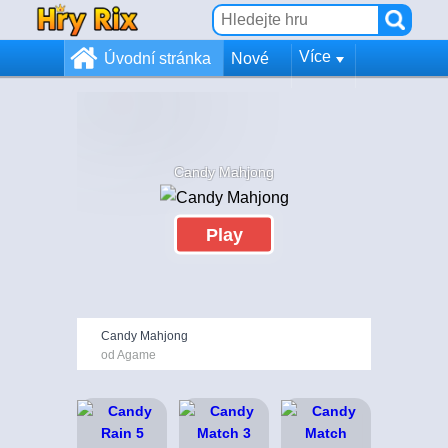
Více
Úvodní stránka
Nové
Candy Mahjong
Play
Candy Mahjong
od Agame