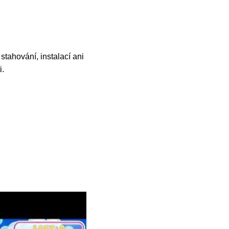
tahování, instalací ani
i.