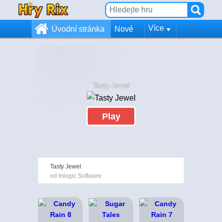
Více
Úvodní stránka
Nové
Tasty Jewel
Play
Tasty Jewel
od Inlogic Software