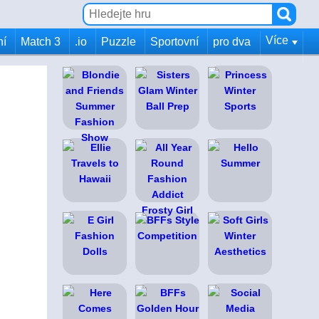
Více
ní
Match 3
.io
Puzzle
Sportovní
pro dva