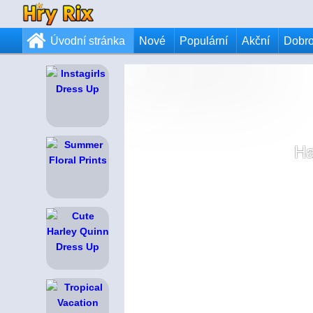
Úvodní stránka
Nové
Populární
Akční
Dobr
Ha