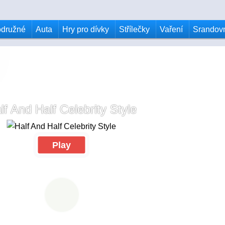
odružné
Auta
Hry pro dívky
Střílečky
Vaření
Srandov
lf And Half Celebrity Style
Play