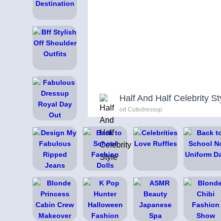
Half And Half Celebrity St
od Cutedressup