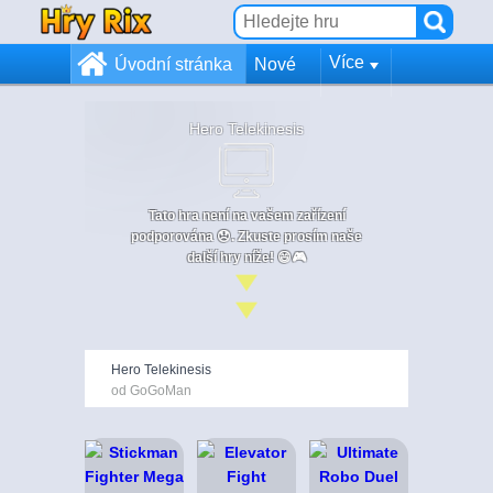
Více
Úvodní stránka
Nové
Hero Telekinesis
Tato hra není na vašem zařízení
podporována 😞. Zkuste prosím naše
další hry níže! 😄🎮
Hero Telekinesis
od GoGoMan