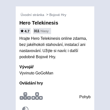
Úvodní stránka
Bojové Hry
Hero Telekinesis
311
hlasy
4.7
Hrajte Hero Telekinesis online zdarma,
bez jakéhokoli stahování, instalací ani
nastavování. Užijte si navíc i další
podobné Bojové Hry.
Vývojář
Vyvinuto GoGoMan
Ovládání hry
W
Pohyb
A
S
D