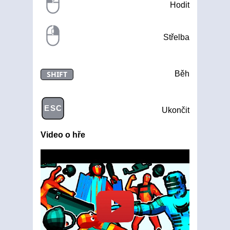
Hodit
Střelba
SHIFT
Běh
ESC
Ukončit
Video o hře