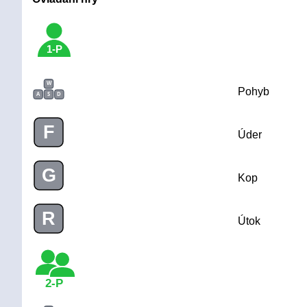
1-P
W
Pohyb
A
S
D
F
Úder
G
Kop
R
Útok
2-P