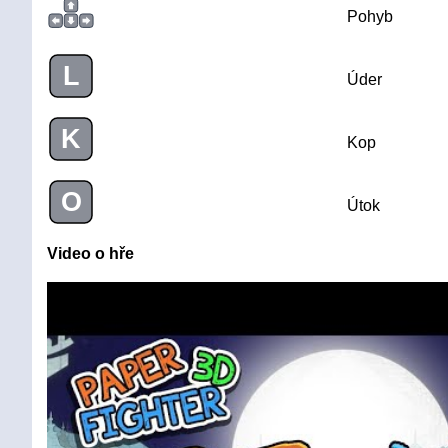
Pohyb
L
Úder
K
Kop
O
Útok
Video o hře