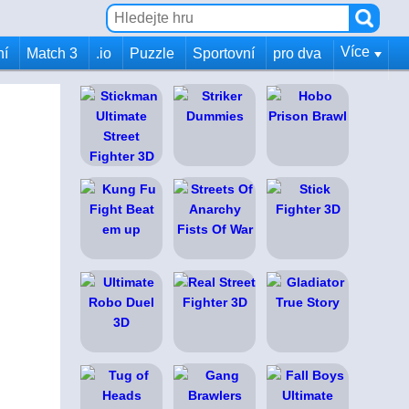
Více
ní
Match 3
.io
Puzzle
Sportovní
pro dva