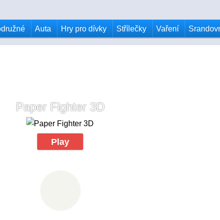
odružné
Auta
Hry pro dívky
Střílečky
Vaření
Srandov
Paper Fighter 3D
Play