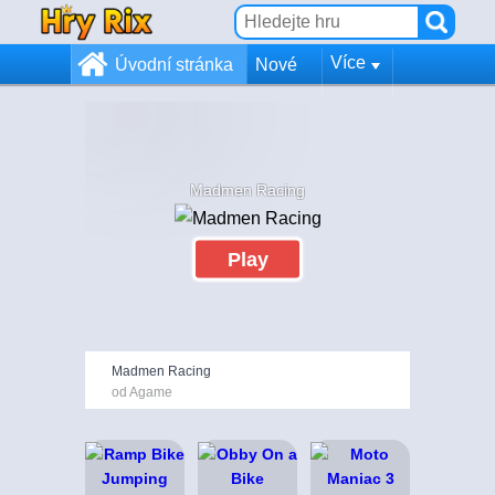
Více
Úvodní stránka
Nové
Madmen Racing
Play
Madmen Racing
od Agame