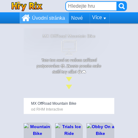
Více
Úvodní stránka
Nové
MX OffRoad Mountain Bike
Tato hra není na vašem zařízení
podporována 😞. Zkuste prosím naše
další hry níže! 😄🎮
MX OffRoad Mountain Bike
od RHM Interactive