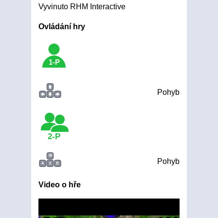
Vyvinuto RHM Interactive
Ovládání hry
1-P
Pohyb
2-P
W
Pohyb
A
S
D
Video o hře