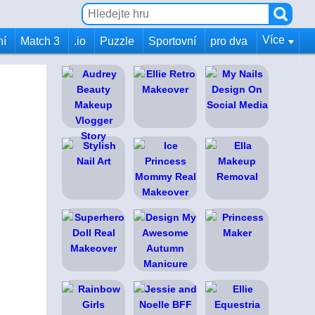
Více
ní
Match 3
.io
Puzzle
Sportovní
pro dva