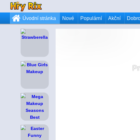
Úvodní stránka
Nové
Populární
Akční
Dobr
Pr