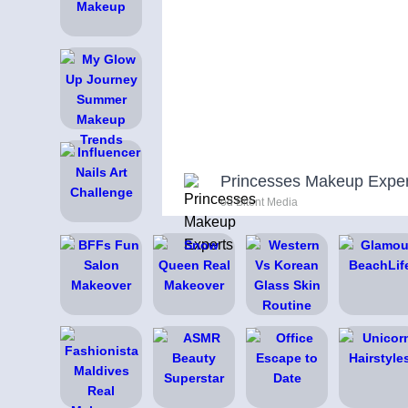
Princesses Makeup Exper
od Bitent Media