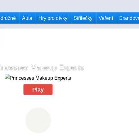
odružné
Auta
Hry pro dívky
Střílečky
Vaření
Srandov
incesses Makeup Experts
Play