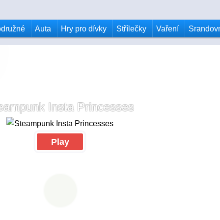
odružné
Auta
Hry pro dívky
Střílečky
Vaření
Srandov
eampunk Insta Princesses
Play