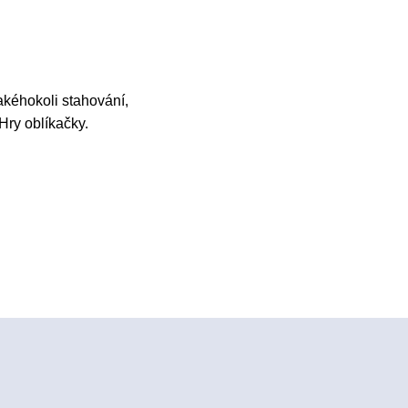
akéhokoli stahování,
 Hry oblíkačky.