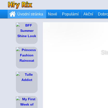
Úvodní stránka
Nové
Populární
Akční
Dobr
St