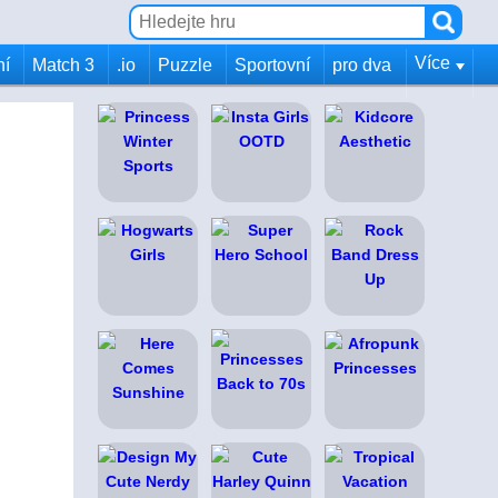
Více
ní
Match 3
.io
Puzzle
Sportovní
pro dva