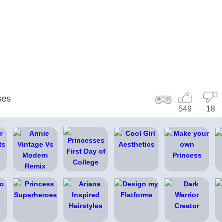
ses
549
18