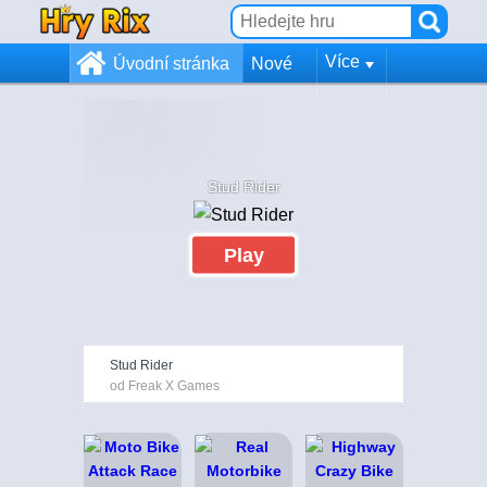
Více
Úvodní stránka
Nové
Stud Rider
Play
Stud Rider
od Freak X Games