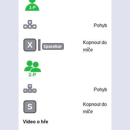
1-P
Pohyb
|
Kopnout do
X
Spacebar
míče
2-P
W
Pohyb
A
S
D
Kopnout do
S
míče
Video o hře