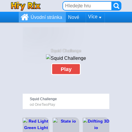
Více
Úvodní stránka
Nové
Squid Challenge
Play
Squid Challenge
od OneTwoPlay