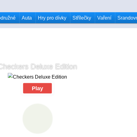
odružné
Auta
Hry pro dívky
Střílečky
Vaření
Srandov
Checkers Deluxe Edition
Play