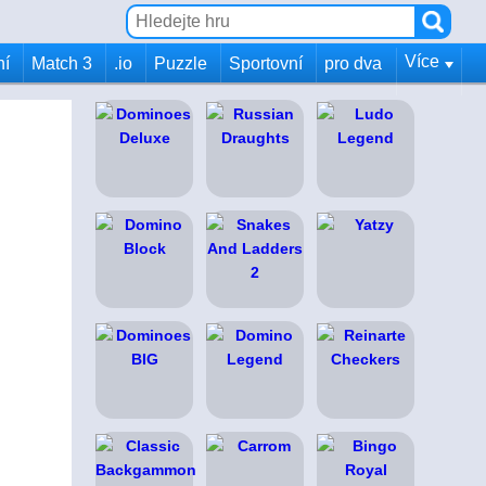
Více
ní
Match 3
.io
Puzzle
Sportovní
pro dva