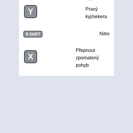
Pravý
Y
kyj/sekera
Nitro
R SHIFT
Přepnout
X
zpomalený
pohyb