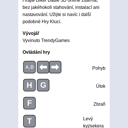
Hrajte Biker Battle 3D online zdarma,
bez jakéhokoli stahování, instalací ani
nastavování. Užijte si navíc i další
podobné Hry Kluci.
Vývojář
Vyvinuto TrendyGames
Ovládání hry
A,D
Pohyb
H
G
Útok
F
Zbraň
Levý
T
kyj/sekera