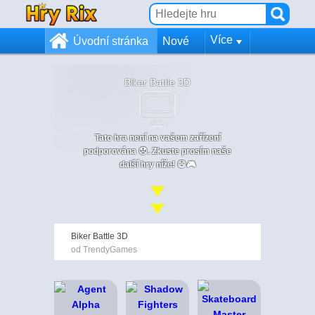
Více
Úvodní stránka
Nové
Biker Battle 3D
Tato hra není na vašem zařízení
podporována 😞. Zkuste prosím naše
další hry níže! 😄🎮
Biker Battle 3D
od TrendyGames