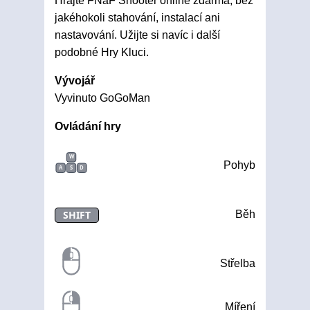
Hrajte FNaF Shooter online zdarma, bez
jakéhokoli stahování, instalací ani
nastavování. Užijte si navíc i další
podobné Hry Kluci.
Vývojář
Vyvinuto GoGoMan
Ovládání hry
W
Pohyb
A
S
D
SHIFT
Běh
Střelba
Míření