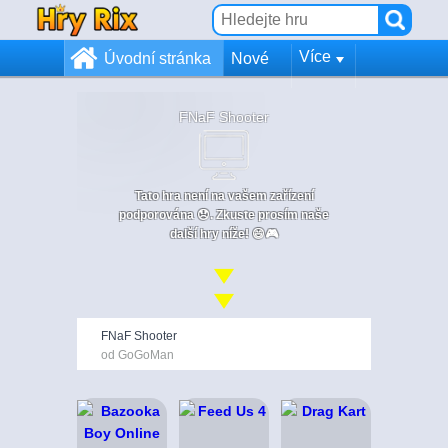
Více
Úvodní stránka
Nové
FNaF Shooter
Tato hra není na vašem zařízení
podporována 😞. Zkuste prosím naše
další hry níže! 😄🎮
FNaF Shooter
od GoGoMan