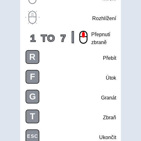
Rozhlížení
|
Přepnutí
1
TO
7
zbraně
R
Přebít
F
Útok
G
Granát
T
Zbraň
ESC
Ukončit