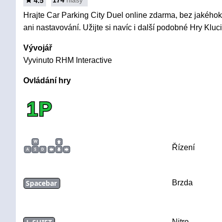
174
hlasy
4.5
Hrajte Car Parking City Duel online zdarma, bez jakéhoko
ani nastavování. Užijte si navíc i další podobné Hry Kluci
Vývojář
Vyvinuto RHM Interactive
Ovládání hry
1P
W
Řízení
A
S
D
Spacebar
Brzda
Nitro