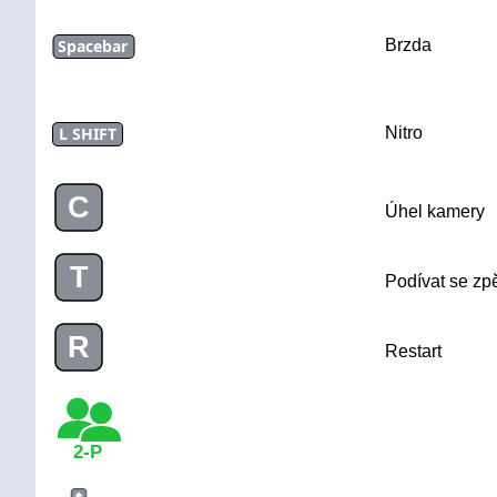
Spacebar
Brzda
L SHIFT
Nitro
C
Úhel kamery
T
Podívat se zp
R
Restart
2-P