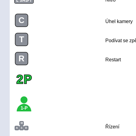
L SHIFT
C
Úhel kamery
T
Podívat se zp
R
Restart
2P
1-P
W
Řízení
A
S
D