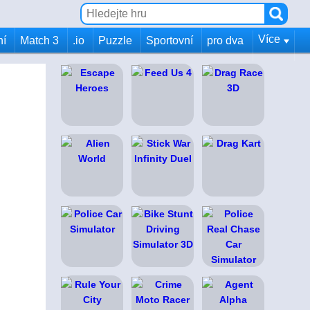
Více
ní
Match 3
.io
Puzzle
Sportovní
pro dva