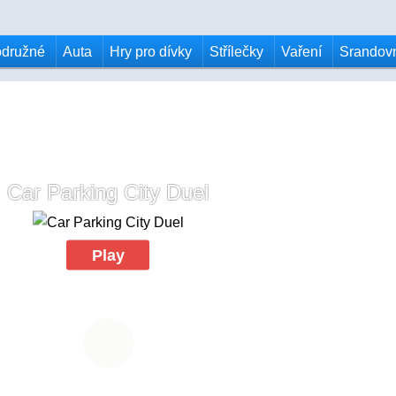
odružné
Auta
Hry pro dívky
Střílečky
Vaření
Srandov
Car Parking City Duel
Play