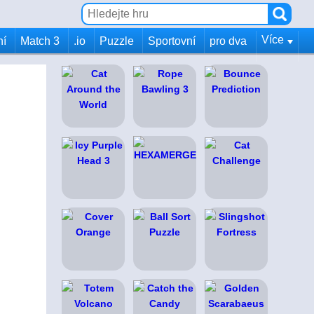
Více
ní
Match 3
.io
Puzzle
Sportovní
pro dva