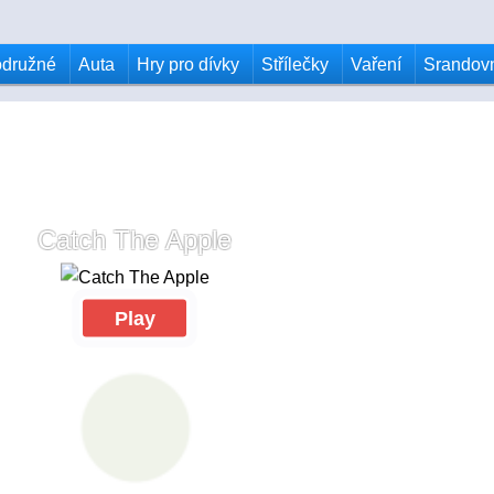
odružné
Auta
Hry pro dívky
Střílečky
Vaření
Srandov
Catch The Apple
Play