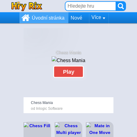
Více
Úvodní stránka
Nové
Chess Mania
Play
Chess Mania
od Inlogic Software