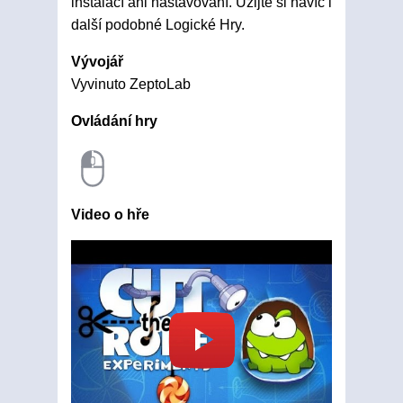
instalací ani nastavování. Užijte si navíc i
další podobné Logické Hry.
Vývojář
Vyvinuto ZeptoLab
Ovládání hry
Video o hře