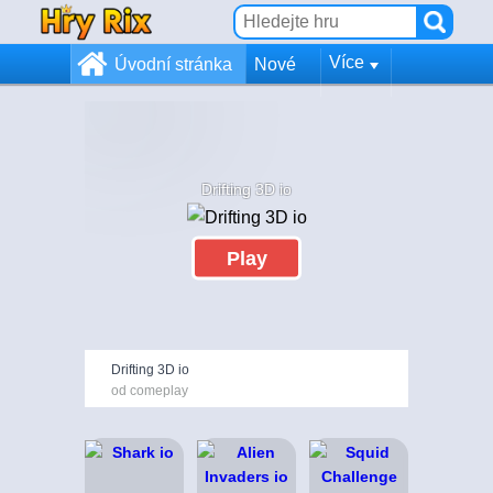
Více
Úvodní stránka
Nové
Drifting 3D io
Play
Drifting 3D io
od comeplay