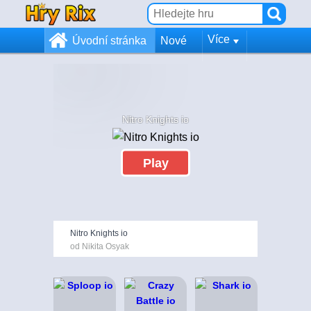
Více
Úvodní stránka
Nové
Nitro Knights io
Play
Nitro Knights io
od Nikita Osyak