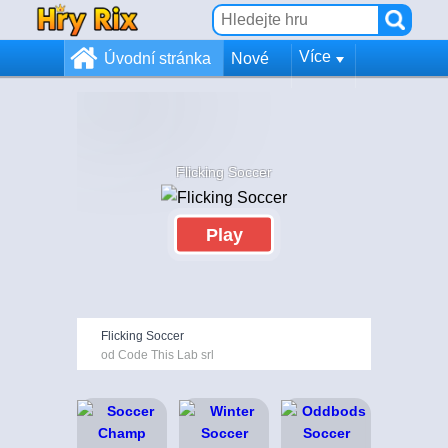
Více
Úvodní stránka
Nové
Flicking Soccer
Play
Flicking Soccer
od Code This Lab srl