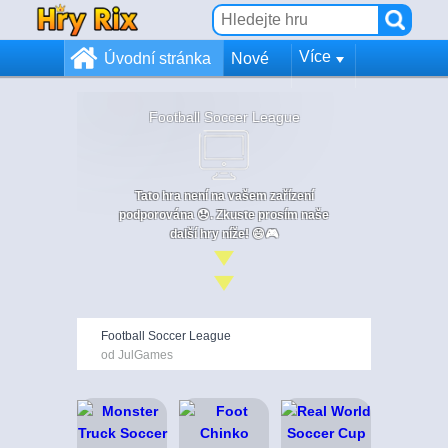
Více
Úvodní stránka
Nové
Football Soccer League
Tato hra není na vašem zařízení
podporována 😞. Zkuste prosím naše
další hry níže! 😄🎮
Football Soccer League
od JulGames