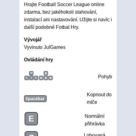
Hrajte Football Soccer League online
zdarma, bez jakéhokoli stahování,
instalací ani nastavování. Užijte si navíc i
další podobné Fotbal Hry.
Vývojář
Vyvinuto JulGames
Ovládání hry
W
Pohyb
A
S
D
Kopnout do
Spacebar
míče
Normální
E
přihrávka
Lobovaná