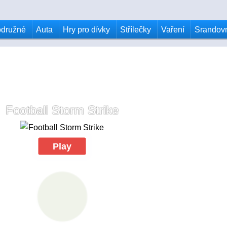
odružné
Auta
Hry pro dívky
Střílečky
Vaření
Srandov
Football Storm Strike
Play