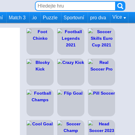
Více
ní
Match 3
.io
Puzzle
Sportovní
pro dva