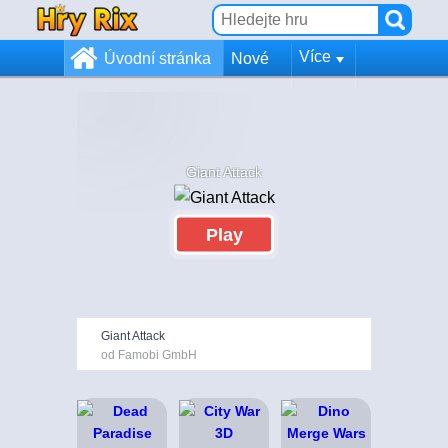
Více
Úvodní stránka
Nové
Giant Attack
Play
Giant Attack
od Famobi GmbH