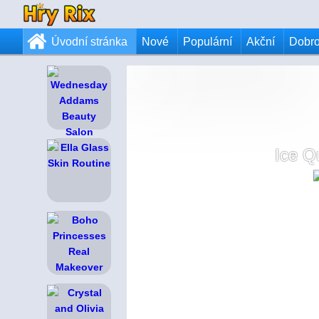
Úvodní stránka
Nové
Populární
Akční
Dobr
Ice 