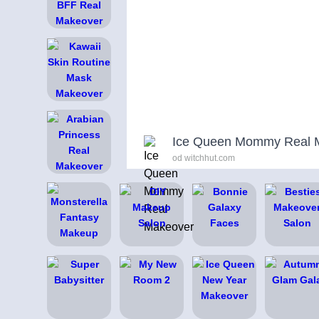
Ice Queen Mommy Real 
od witchhut.com