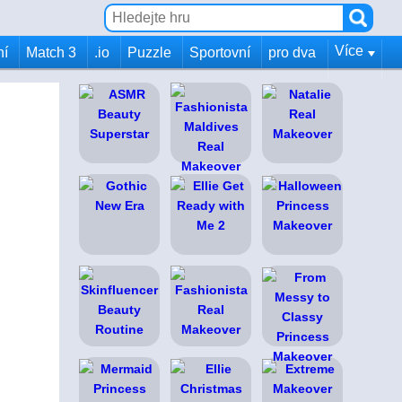
Více
ní
Match 3
.io
Puzzle
Sportovní
pro dva