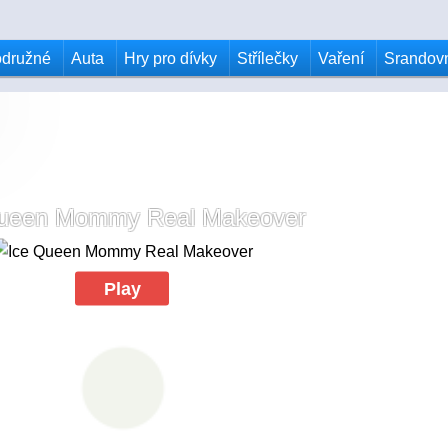
odružné
Auta
Hry pro dívky
Střílečky
Vaření
Srandov
Queen Mommy Real Makeover
Play