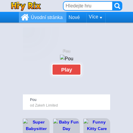
Více
Úvodní stránka
Nové
Pou
Play
Pou
od Zakeh Limited