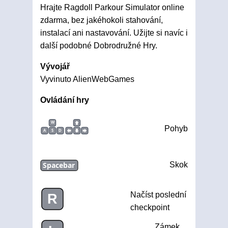
Hrajte Ragdoll Parkour Simulator online
zdarma, bez jakéhokoli stahování,
instalací ani nastavování. Užijte si navíc i
další podobné Dobrodružné Hry.
Vývojář
Vyvinuto AlienWebGames
Ovládání hry
W
Pohyb
A
S
D
Spacebar
Skok
Načíst poslední
R
checkpoint
Zámek