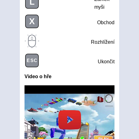
L
myši
X
Obchod
Rozhlížení
ESC
Ukončit
Video o hře