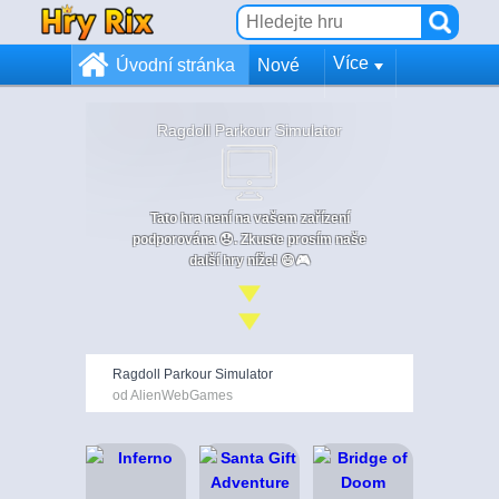
Více
Úvodní stránka
Nové
Ragdoll Parkour Simulator
Tato hra není na vašem zařízení
podporována 😞. Zkuste prosím naše
další hry níže! 😄🎮
Ragdoll Parkour Simulator
od AlienWebGames